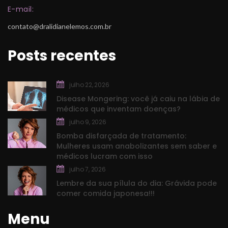
E-mail:
contato@dralidianelemos.com.br
Posts recente
julho 22, 2026
Disease Mongering: você já caiu na lábia de 
médicos que inventam doenças?
julho 9, 2026
Bomba disfarçada de tratamento: 
Mulheres usam anabolizantes sem saber e 
médicos lucram com isso
julho 7, 2026
Lembre da sua pílula do dia: Grávida pode 
comer comida japonesa!!!
Menu