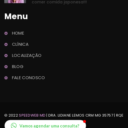
comer comida japonesa!!!
Menu
HOME
Dra. Lidiane Lemo
CLÍNICA
Ginecologia e Obstetrícia
LOCALIZAÇÃO
BLOG
FALE CONOSCO
© 2022 
SPEEDWEB MD
 | DRA. LIDIANE LEMOS CRM MG 35757 | RQE 
Nº: 24888
Vamos agendar uma consulta?