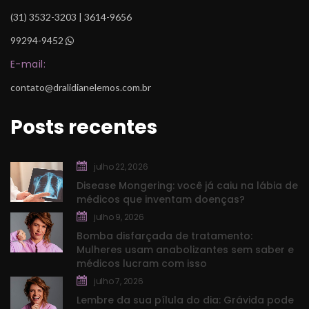
 (31) 3532-3203 | 3614-9656
99294-9452
 
E-mail:
contato@dralidianelemos.com.br
Posts recente
julho 22, 2026
Disease Mongering: você já caiu na lábia de 
médicos que inventam doenças?
julho 9, 2026
Bomba disfarçada de tratamento: 
Mulheres usam anabolizantes sem saber e 
médicos lucram com isso
julho 7, 2026
Lembre da sua pílula do dia: Grávida pode 