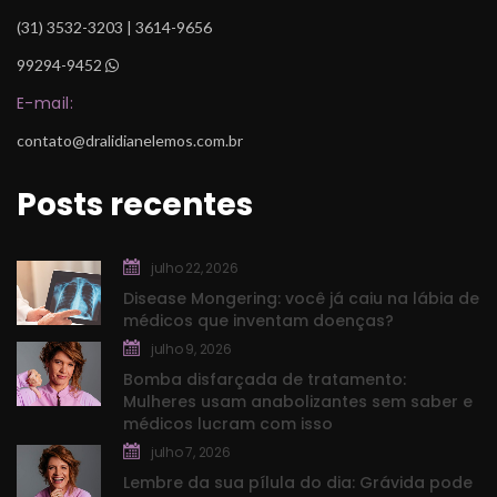
 (31) 3532-3203 | 3614-9656
99294-9452
 
E-mail:
contato@dralidianelemos.com.br
Posts recente
julho 22, 2026
Disease Mongering: você já caiu na lábia de 
médicos que inventam doenças?
julho 9, 2026
Bomba disfarçada de tratamento: 
Mulheres usam anabolizantes sem saber e 
médicos lucram com isso
julho 7, 2026
Lembre da sua pílula do dia: Grávida pode 