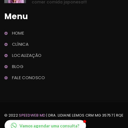
comer comida japonesa!!!
Menu
HOME
Dra. Lidiane Lemo
CLÍNICA
Ginecologia e Obstetrícia
LOCALIZAÇÃO
BLOG
FALE CONOSCO
© 2022 
SPEEDWEB MD
 | DRA. LIDIANE LEMOS CRM MG 35757 | RQE 
Nº: 24888
Vamos agendar uma consulta?