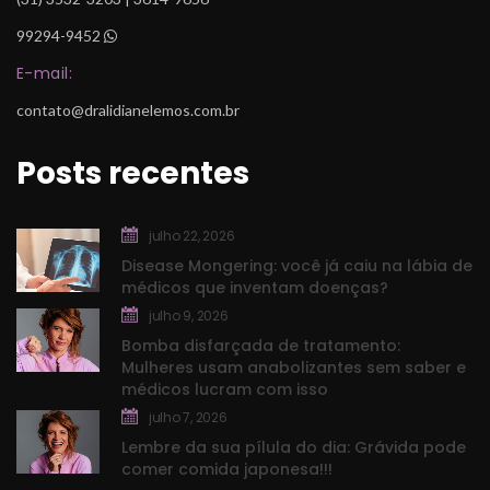
99294-9452
 
E-mail:
contato@dralidianelemos.com.br
Posts recente
julho 22, 2026
Disease Mongering: você já caiu na lábia de 
médicos que inventam doenças?
julho 9, 2026
Bomba disfarçada de tratamento: 
Mulheres usam anabolizantes sem saber e 
médicos lucram com isso
julho 7, 2026
Lembre da sua pílula do dia: Grávida pode 
comer comida japonesa!!!