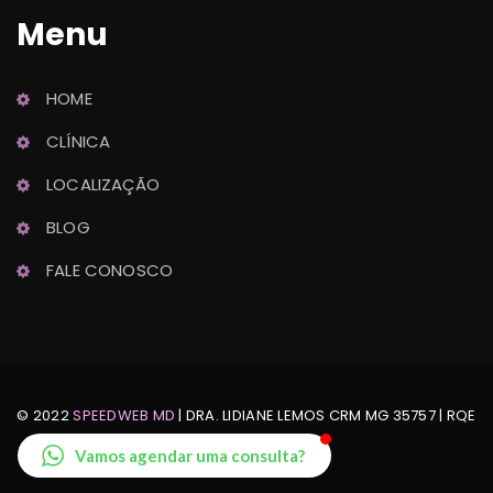
Menu
HOME
Dra. Lidiane Lemo
CLÍNICA
Ginecologia e Obstetrícia
LOCALIZAÇÃO
BLOG
FALE CONOSCO
© 2022 
SPEEDWEB MD
 | DRA. LIDIANE LEMOS CRM MG 35757 | RQE 
Nº: 24888
Vamos agendar uma consulta?