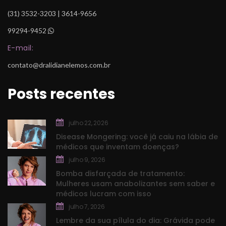
 (31) 3532-3203 | 3614-9656
99294-9452
 
E-mail:
contato@dralidianelemos.com.br
Posts recente
julho 22, 2026
Disease Mongering: você já caiu na lábia de 
médicos que inventam doenças?
julho 9, 2026
Bomba disfarçada de tratamento: 
Mulheres usam anabolizantes sem saber e 
médicos lucram com isso
julho 7, 2026
Lembre da sua pílula do dia: Grávida pode 