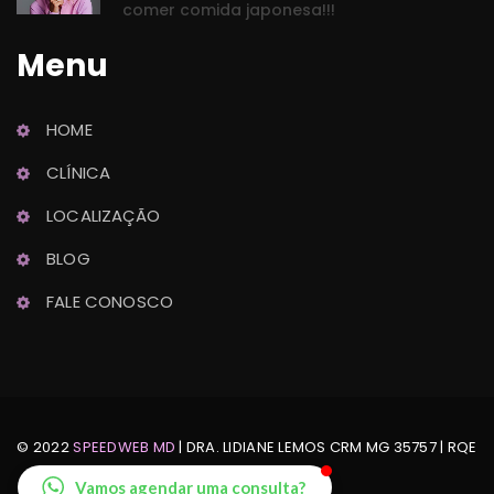
comer comida japonesa!!!
Menu
HOME
Dra. Lidiane Lemo
CLÍNICA
Ginecologia e Obstetrícia
LOCALIZAÇÃO
BLOG
FALE CONOSCO
© 2022 
SPEEDWEB MD
 | DRA. LIDIANE LEMOS CRM MG 35757 | RQE 
Nº: 24888
Vamos agendar uma consulta?