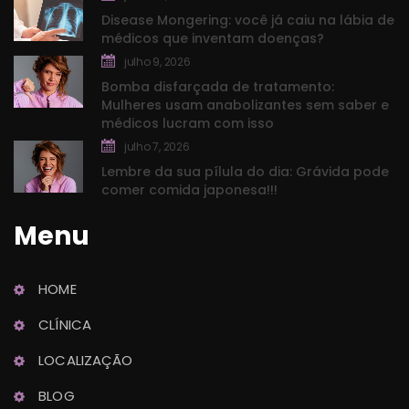
Disease Mongering: você já caiu na lábia de 
médicos que inventam doenças?
julho 9, 2026
Bomba disfarçada de tratamento: 
Mulheres usam anabolizantes sem saber e 
médicos lucram com isso
julho 7, 2026
Lembre da sua pílula do dia: Grávida pode 
comer comida japonesa!!!
Menu
HOME
Dra. Lidiane Lemo
CLÍNICA
Ginecologia e Obstetrícia
LOCALIZAÇÃO
BLOG